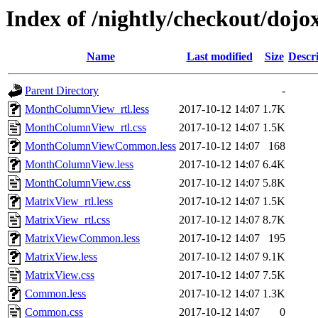
Index of /nightly/checkout/dojo
Name
Last modified
Size
Descr
Parent Directory
-
MonthColumnView_rtl.less
2017-10-12 14:07
1.7K
MonthColumnView_rtl.css
2017-10-12 14:07
1.5K
MonthColumnViewCommon.less
2017-10-12 14:07
168
MonthColumnView.less
2017-10-12 14:07
6.4K
MonthColumnView.css
2017-10-12 14:07
5.8K
MatrixView_rtl.less
2017-10-12 14:07
1.5K
MatrixView_rtl.css
2017-10-12 14:07
8.7K
MatrixViewCommon.less
2017-10-12 14:07
195
MatrixView.less
2017-10-12 14:07
9.1K
MatrixView.css
2017-10-12 14:07
7.5K
Common.less
2017-10-12 14:07
1.3K
Common.css
2017-10-12 14:07
0